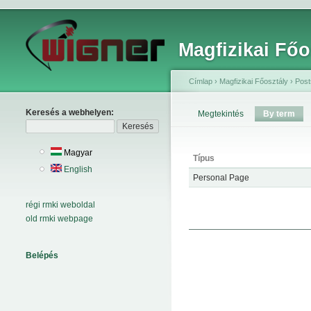
Magfizikai Főo
Címlap
›
Magfizikai Főosztály
›
Post
Keresés a webhelyen:
Megtekintés
By term
Magyar
Típus
English
Personal Page
régi rmki weboldal
old rmki webpage
Belépés