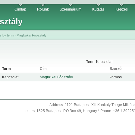
Címlap
Rólunk
Szeminárium
Kutatás
Képzés
sztály
s by term
›
Magfizikai Főosztály
Term: Kapcsolat
Term
Cím
Szerző
Kapcsolat
Magfizikai Főosztály
kormos
Address: 1121 Budapest, XII. Konkoly Thege Miklós 
Letters: 1525 Budapest, P.O.Box 49, Hungary * Phone: +36 1 39225