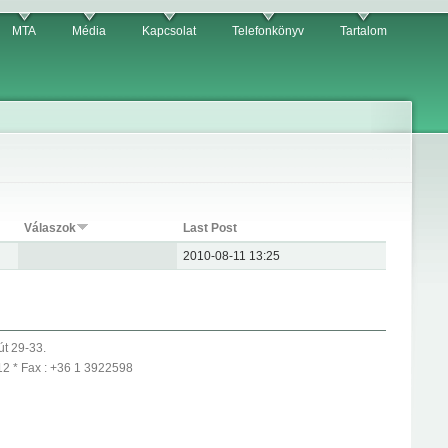
MTA
Média
Kapcsolat
Telefonkönyv
Tartalom
Válaszok
Last Post
2010-08-11 13:25
út 29-33.
12 * Fax : +36 1 3922598