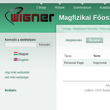
Címlap
Rólunk
Szeminárium
Kutatás
Magfizikai Főos
Címlap
›
Magfizikai Főosztály
›
Posts b
Keresés a webhelyen:
Megtekintés
By term
Magyar
Típus
Term
English
Personal Page
Kapcsolat
régi rmki weboldal
old rmki webpage
Add
Belépés
Letters: 1525 Buda