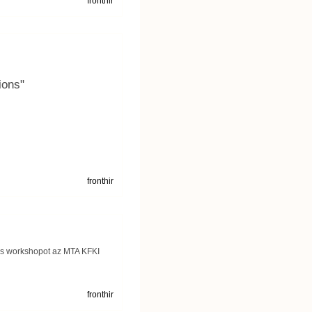
fronthir
ions"
fronthir
és workshopot az MTA KFKI
fronthir