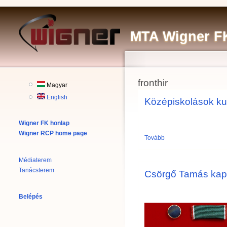
MTA Wigner FK
fronthir
Magyar
English
Középiskolások ku
Wigner FK honlap
Wigner RCP home page
Tovább
Médiaterem
Tanácsterem
Csörgő Tamás kapt
Belépés