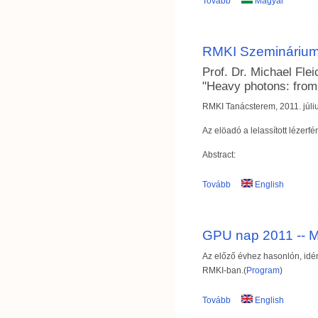
Tovább
Magyar
RMKI Szemináriu
Prof. Dr. Michael Fle
"Heavy photons: from 
RMKI Tanácsterem, 2011. júliu
Az elöadó a lelassított lézerf
Abstract:
Tovább
English
GPU nap 2011 -- M
Az előző évhez hasonlón, id
RMKI-ban.(
Program
)
Tovább
English