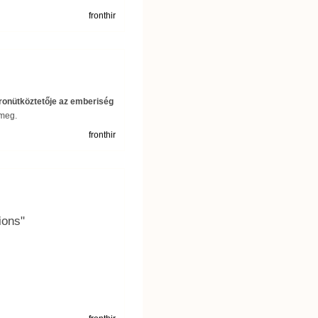
fronthir
ronütköztetője az emberiség
 meg.
fronthir
ions"