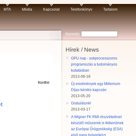
MTA
Média
Kapcsolat
Telefonkönyv
Tartalom
Keresés:
Hírek / News
GPU nap - sokprocesszoros
programozás a tudományos
kutatásban
2013-06-18
fronthir
Új eredmények egy Millenium
Díjas kérdés kapcsán
2013-05-20
t
Gratulálunk!
2013-03-17
A Wigner FK RMI részvételével
készülő műszerek is felkerülnek
az Európai Űrügynökség (ESA)
első nagy bolygóközi