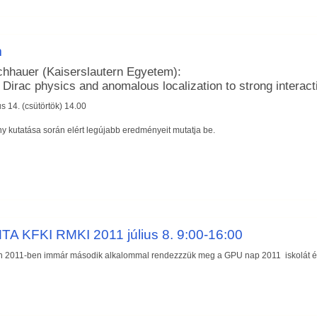
m
ichhauer (Kaiserslautern Egyetem):
Dirac physics and anomalous localization to strong interact
s 14. (csütörtök) 14.00
ény kutatása során elért legújabb eredményeit mutatja be.
TA KFKI RMKI 2011 július 8. 9:00-16:00
én 2011-ben immár második alkalommal rendezzzük meg a GPU nap 2011 iskolát 