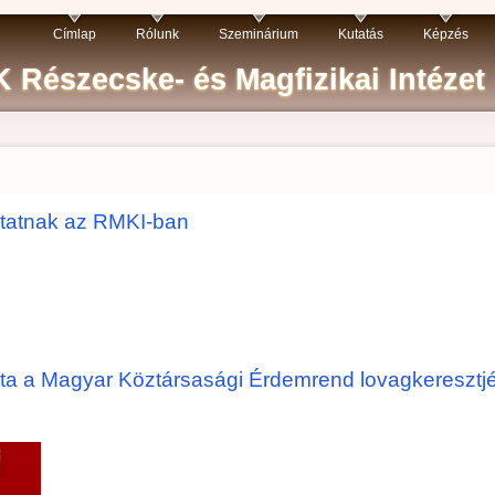
Címlap
Rólunk
Szeminárium
Kutatás
Képzés
 Részecske- és Magfizikai Intézet
tatnak az RMKI-ban
a a Magyar Köztársasági Érdemrend lovagkeresztjé