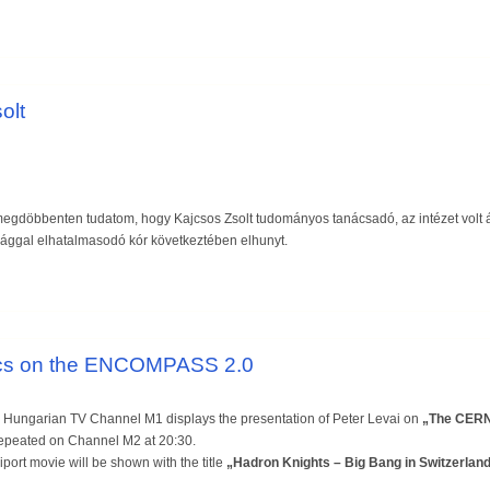
olt
gdöbbenten tudatom, hogy Kajcsos Zsolt tudományos tanácsadó, az intézet volt á
sággal elhatalmasodó kór következtében elhunyt.
ics on the ENCOMPASS 2.0
 Hungarian TV Channel M1 displays the presentation of Peter Levai on
„The CERN
repeated on Channel M2 at 20:30.
port movie will be shown with the title
„Hadron Knights – Big Bang in Switzerlan