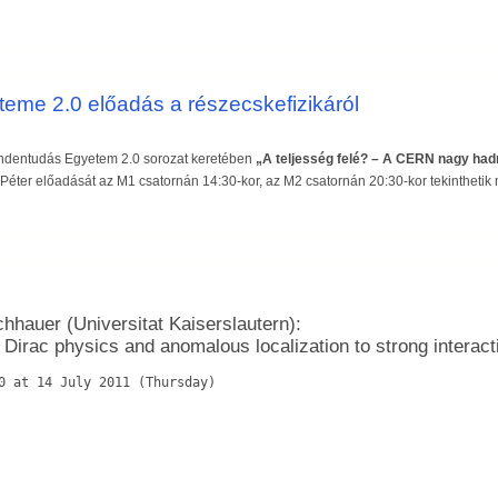
eme 2.0 előadás a részecskefizikáról
Mindentudás Egyetem 2.0 sorozat keretében
„A teljesség felé? – A CERN nagy had
Péter előadását az M1 csatornán 14:30-kor, az M2 csatornán 20:30-kor tekinthetik
chhauer (Universitat Kaiserslautern):
Dirac physics and anomalous localization to strong interact