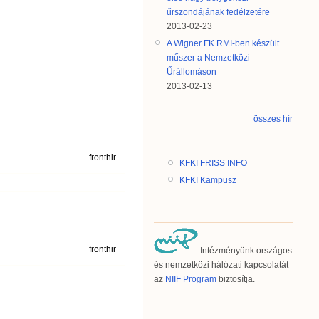
űrszondájának fedélzetére
2013-02-23
A Wigner FK RMI-ben készült
műszer a Nemzetközi
Űrállomáson
2013-02-13
összes hír
fronthir
KFKI FRISS INFO
KFKI Kampusz
fronthir
Intézményünk országos
és nemzetközi hálózati kapcsolatát
az
NIIF Program
biztosítja.