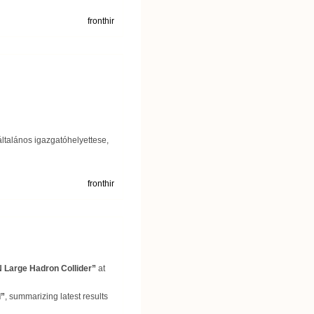
fronthir
ltalános igazgatóhelyettese,
fronthir
 Large Hadron Collider”
at
d”
, summarizing latest results