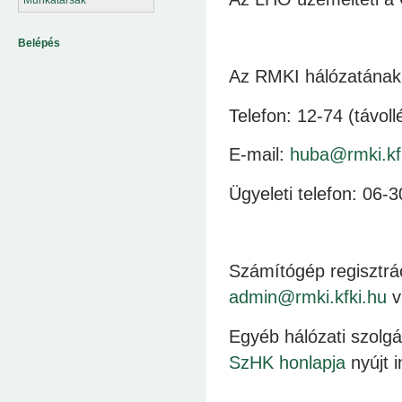
Belépés
Az RMKI hálózatának m
Telefon: 12-74 (távoll
E-mail:
huba@rmki.kf
Ügyeleti telefon: 06-
Számítógép regisztr
admin@rmki.kfki.hu
v
Egyéb hálózati szolgá
SzHK honlapja
nyújt i