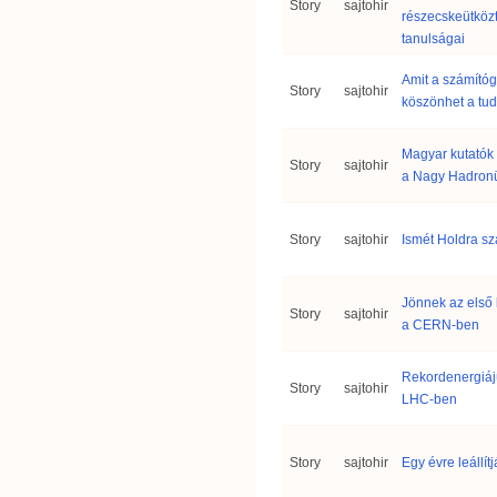
Story
sajtohir
részecskeütközt
tanulságai
Amit a számító
Story
sajtohir
köszönhet a t
Magyar kutatók
Story
sajtohir
a Nagy Hadronü
Story
sajtohir
Ismét Holdra sz
Jönnek az első 
Story
sajtohir
a CERN-ben
Rekordenergiáj
Story
sajtohir
LHC-ben
Story
sajtohir
Egy évre leállít