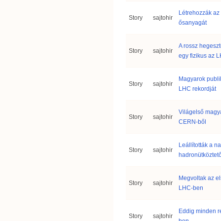
Létrehozzák az
Story
sajtohir
ősanyagát
A rossz hegeszt
Story
sajtohir
egy fizikus az 
Magyarok publik
Story
sajtohir
LHC rekordját
Világelső magy
Story
sajtohir
CERN-ből
Leállították a n
Story
sajtohir
hadronütköztető
Megvoltak az el
Story
sajtohir
LHC-ben
Eddig minden 
Story
sajtohir