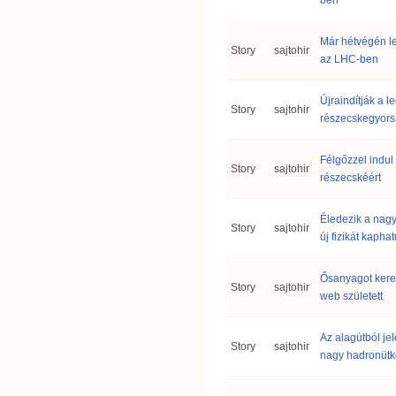
ben
Már hétvégén l
Story
sajtohir
az LHC-ben
Újraindítják a 
Story
sajtohir
részecskegyorsí
Félgőzzel indul
Story
sajtohir
részecskéért
Éledezik a nagy
Story
sajtohir
új fizikát kaph
Ősanyagot keres
Story
sajtohir
web született
Az alagútból jel
Story
sajtohir
nagy hadronütk