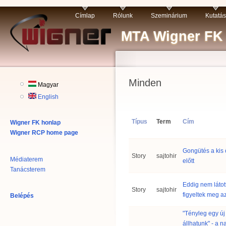
Címlap
Rólunk
Szeminárium
Kutatás
MTA Wigner FK R
Minden
Magyar
English
Típus
Term
Cím
Wigner FK honlap
Wigner RCP home page
Gongütés a kis
Story
sajtohir
Médiaterem
előtt
Tanácsterem
Eddig nem látot
Story
sajtohir
figyeltek meg 
Belépés
"Tényleg egy új
állhatunk" - a n