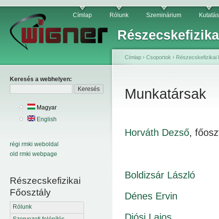
Címlap
Rólunk
Szeminárium
Kutatás
Részecskefizika
Címlap
›
Csoportok
›
Részecskefizikai 
Keresés a webhelyen:
Munkatársak
Magyar
English
Horváth Dezső
, főos
régi rmki weboldal
old rmki webpage
Boldizsár László
Részecskefizikai
Főosztály
Dénes Ervin
Rólunk
Diósi Lajos
Szervezeti felépítés