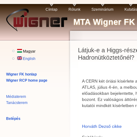
Címlap
Rólunk
Szeminárium
Kutatás
MTA Wigner FK R
Látjuk-e a Higgs-rés
Magyar
Hadronütköztetőnél?
English
Wigner FK honlap
Wigner RCP home page
A CERN két óriási kísérlete
ATLAS, július 4-én, a melbou
előadásokban bejelentette, 
Médiaterem
bozont. Ez valóságos áttöré
Tanácsterem
kutatói mindkét kísérletben 
Belépés
Horváth Dezső cikke