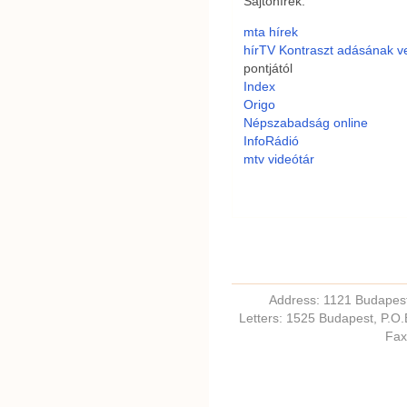
Sajtóhírek:
mta hírek
hírTV Kontraszt adásának 
pontjától
Index
Origo
Népszabadság online
InfoRádió
mtv videótár
Address: 1121 Budapest,
Letters: 1525 Budapest, P.O
Fax