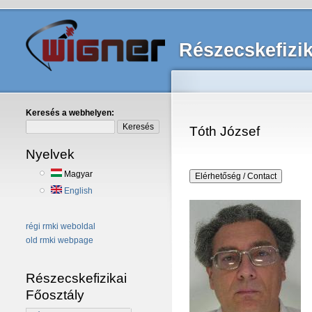
Részecskefizik
Keresés a webhelyen:
Tóth József
Nyelvek
Magyar
English
régi rmki weboldal
old rmki webpage
Részecskefizikai
Főosztály