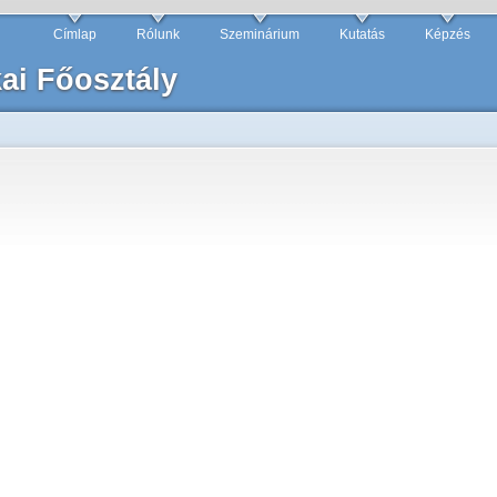
Címlap
Rólunk
Szeminárium
Kutatás
Képzés
ai Főosztály