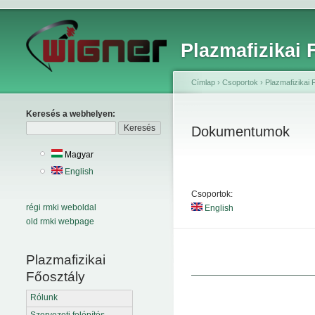
Plazmafizikai 
Címlap
›
Csoportok
›
Plazmafizikai 
Keresés a webhelyen:
Dokumentumok
Magyar
English
Csoportok:
régi rmki weboldal
English
old rmki webpage
Plazmafizikai
Főosztály
Rólunk
Szervezeti felépítés