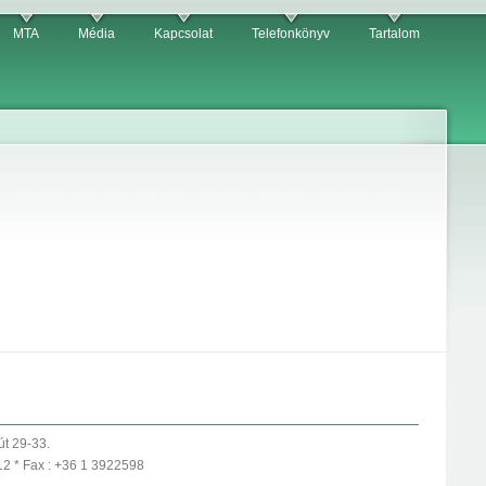
MTA
Média
Kapcsolat
Telefonkönyv
Tartalom
út 29-33.
12 * Fax : +36 1 3922598