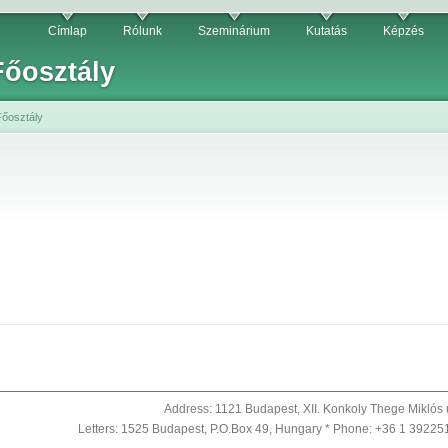
Címlap
Rólunk
Szeminárium
Kutatás
Képzés
Főosztály
Főosztály
Address: 1121 Budapest, XII. Konkoly Thege Miklós 
Letters: 1525 Budapest, P.O.Box 49, Hungary * Phone: +36 1 39225