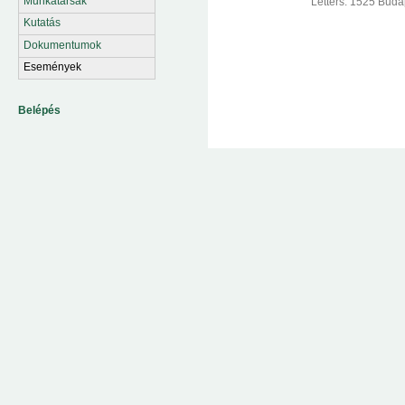
Munkatársak
Letters: 1525 Buda
Kutatás
Dokumentumok
Események
Belépés