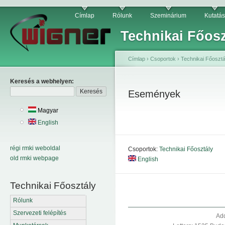
Címlap
Rólunk
Szeminárium
Kutatás
Technikai Főosz
Címlap
›
Csoportok
›
Technikai Főosztá
Keresés a webhelyen:
Események
Magyar
English
régi rmki weboldal
Csoportok:
Technikai Főosztály
old rmki webpage
English
Technikai Főosztály
Rólunk
Szervezeti felépítés
Add