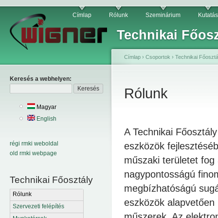
Címlap
Rólunk
Szeminárium
Kutatás
Technikai Főosz
Címlap
›
Csoportok
›
Technikai Főosztá
Keresés a webhelyen:
Rólunk
Magyar
English
A Technikai Főosztály 
régi rmki weboldal
eszközök fejlesztéséb
old rmki webpage
műszaki területet fo
nagypontosságú finom
Technikai Főosztály
megbízhatóságú sugár
Rólunk
eszközök alapvetően 
Szervezeti felépítés
műszerek. Az elektroni