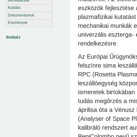
Munkatársak
eszközök fejlesztése
Kutatás
Dokumentumok
plazmafizikai kutatás
Események
mechanikai munkák elv
univerzális eszterga
Belépés
rendelkezésre.
Az Európai Űrügynöks
felszínre sima leszál
RPC (Rosetta Plasma 
leszállóegység közpon
ismeretek birtokában
tudás megőrzés a miss
áprilisa óta a Vénus
(Analyser of Space 
kalibráló rendszert a
BepiColombo nevű sz