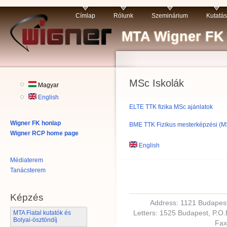
Címlap
Rólunk
Szeminárium
Kutatás
MTA Wigner FK R
MSc Iskolák
Magyar
English
ELTE TTK fizika MSc ajánlatok
Wigner FK honlap
BME TTK Fizikus mesterképzési (M
Wigner RCP home page
English
Médiaterem
Tanácsterem
Képzés
Address: 1121 Budapest,
Letters: 1525 Budapest, P.O
MTA Fiatal kutatók és
Bolyai-ösztöndíj
Fax