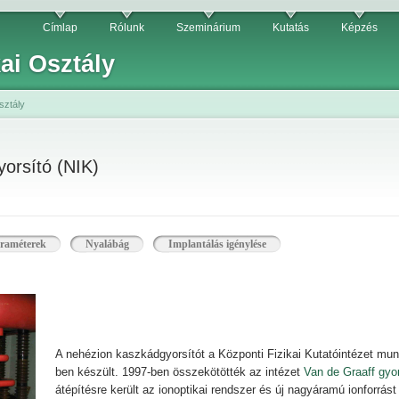
Címlap
Rólunk
Szeminárium
Kutatás
Képzés
kai Osztály
sztály
orsító (NIK)
raméterek
Nyalábág
Implantálás igénylése
A nehézion kaszkádgyorsítót a Központi Fizikai Kutatóintézet munk
ben készült. 1997-ben összekötötték az intézet
Van de Graaff gyor
átépítésre került az ionoptikai rendszer és új nagyáramú ionforrást