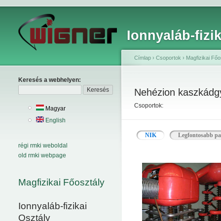
Ionnyaláb-fizi
Címlap
›
Csoportok
›
Magfizikai Főo
Keresés a webhelyen:
Nehézion kaszkádgy
Csoportok:
Magyar
English
NIK
Legfontosabb pa
régi rmki weboldal
old rmki webpage
Magfizikai Főosztály
Ionnyaláb-fizikai
Osztály