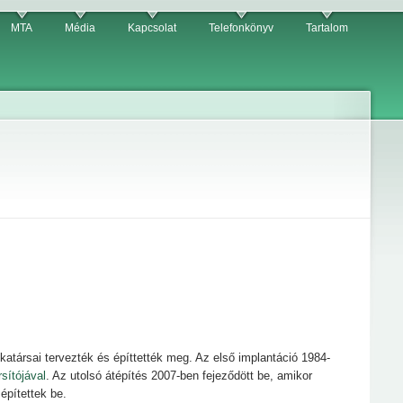
MTA
Média
Kapcsolat
Telefonkönyv
Tartalom
atársai tervezték és építtették meg. Az első implantáció 1984-
sítójával
. Az utolsó átépítés 2007-ben fejeződött be, amikor
 építettek be.