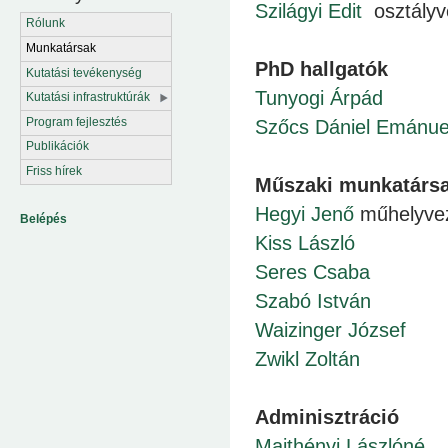
Szilágyi Edit
osztályve
Rólunk
Munkatársak
PhD hallgatók
Kutatási tevékenység
Tunyogi Árpád
Kutatási infrastruktúrák
Program fejlesztés
Szőcs Dániel Emánue
Publikációk
Friss hírek
Műszaki munkatárs
Hegyi Jenő
műhelyve
Belépés
Kiss László
Seres Csaba
Szabó István
Waizinger József
Zwikl Zoltán
Adminisztráció
Majthényi Lászlóné