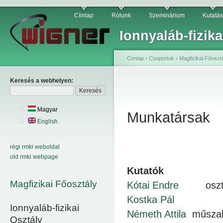
Címlap
Rólunk
Szeminárium
Kutatás
Ionnyaláb-fizika
Címlap
›
Csoportok
›
Magfizikai Főoszt
Keresés a webhelyen:
Magyar
Munkatársak
English
régi rmki weboldal
old rmki webpage
Kutatók
Magfizikai Főosztály
Kótai Endre
osztál
Kostka Pál
Ionnyaláb-fizikai
Németh Attila
műszaki
Osztály