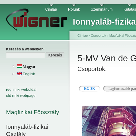
Címlap
Rólunk
Szeminárium
Kutatás
Ionnyaláb-fizika
Címlap
›
Csoportok
›
Magfizikai Főoszt
Keresés a webhelyen:
5-MV Van de Gr
Magyar
Csoportok:
English
EG-2R
Legfontosabb pa
régi rmki weboldal
old rmki webpage
Magfizikai Főosztály
Ionnyaláb-fizikai
Osztály