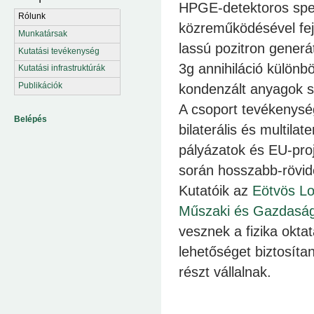
HPGE-detektoros spek
Rólunk
közreműködésével fejl
Munkatársak
lassú pozitron generá
Kutatási tevékenység
3
g
annihiláció külön
Kutatási infrastruktúrák
Publikációk
kondenzált anyagok s
A csoport tevékenység
Belépés
bilaterális és multil
pályázatok és EU-proj
során hosszabb-rövid
Kutatóik az
Eötvös L
Műszaki és Gazdasá
vesznek a fizika okt
lehetőséget biztosíta
részt vállalnak.