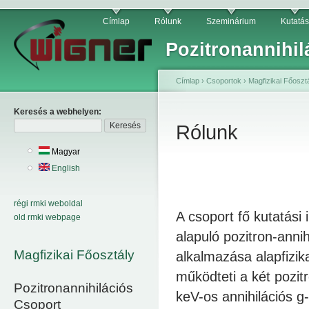
Címlap
Rólunk
Szeminárium
Kutatás
Pozitronannihil
Címlap
›
Csoportok
›
Magfizikai Főoszt
Keresés a webhelyen:
Rólunk
Magyar
English
régi rmki weboldal
A csoport fő kutatási 
old rmki webpage
alapuló pozitron-anni
Magfizikai Főosztály
alkalmazása alapfizik
működteti a két pozit
Pozitronannihilációs
keV-os annihilációs
g
Csoport