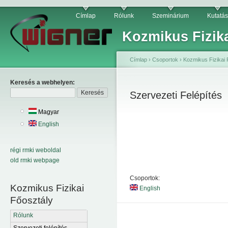
Címlap
Rólunk
Szeminárium
Kutatás
Kozmikus Fizika
Címlap
›
Csoportok
›
Kozmikus Fizikai 
Keresés a webhelyen:
Szervezeti Felépítés
Magyar
English
régi rmki weboldal
old rmki webpage
Csoportok:
Kozmikus Fizikai
English
Főosztály
Rólunk
Szervezeti felépítés