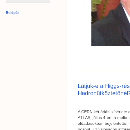
Belépés
Látjuk-e a Higgs-ré
Hadronütköztetőnél
A CERN két óriási kísérlete
ATLAS, július 4-én, a melbou
előadásokban bejelentette, 
bozont. Ez valóságos áttöré