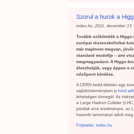
Szorul a hurok a Higg
index.hu, 2011. december 13.
Tovább szűkítették a Higgs
európai részecskefizikai kut
már majdnem megvan, jövőre 
standard modellje – ami vis
megmagyarázni. A Higgs-boz
élvezhetjük, vagy éppen e c
nézőpont kérdése.
A CERN kedd délután egy szem
sajtóközleményben is
hírül ad
lehetséges tömegét. Az intézet
a Large Hadron Collider (LHC
jutottak erre eredményre, az 
hasonló tartományt adott meg
Folytatás: index.hu