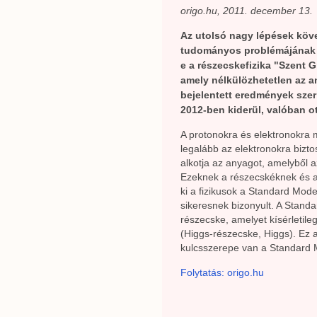
origo.hu, 2011. december 13.
Az utolsó nagy lépések köv
tudományos problémájának m
e a részecskefizika "Szent G
amely nélkülözhetetlen az an
bejelentett eredmények szer
2012-ben kiderül, valóban ot
A protonokra és elektronokra 
legalább az elektronokra bizt
alkotja az anyagot, amelyből a
Ezeknek a részecskéknek és a 
ki a fizikusok a Standard Mode
sikeresnek bizonyult. A Standa
részecske, amelyet kísérletile
(Higgs-részecske, Higgs). Ez 
kulcsszerepe van a Standard 
Folytatás: origo.hu