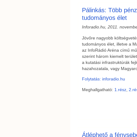
Pálinkás: Több pénz
tudományos élet
Inforadio.hu, 2011. novembe
Jövőre nagyobb költségveté
tudományos élet, illetve a
az InfoRádió Aréna című mű
szerint három kiemelt terül
a kutatási infrastruktúrák fe
hazahozatala, vagy Magyaro
Folytatás: inforadio.hu
Meghallgatható:
1.rész
,
2.ré
Átléphető a fényse