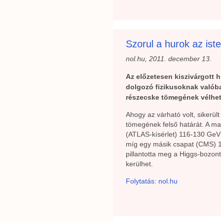
Szorul a hurok az ist
nol.hu, 2011. december 13.
Az előzetesen kiszivárgott 
dolgozó fizikusoknak valóban
részecske tömegének vélhet
Ahogy az várható volt, sikerül
tömegének felső határát. A mai
(ATLAS-kísérlet) 116-130 GeV
míg egy másik csapat (CMS) 1
pillantotta meg a Higgs-bozon
kerülhet.
Folytatás: nol.hu