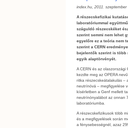
index.hu, 2011. szeptember 
A részecskefizikai kutatás
laboratóriummal együttm
száguldó részecskéket észl
szerint semmi nem lehet 
egyelőre ez a teória nem t
szerint a CERN eredménye
bejelentők szerint is több m
egyik alaptörvényét.
A CERN és az olaszországi
kezdte meg az OPERA nevű k
ritka részecskeátalakulás – 
neutrínóvá – megfigyelése vo
kísérletben a Genf mellett t
neutrínónyalábot az onnan 7
laboratóriumba.
A részecskefizikusok több m
és a megfigyelések során me
a fénysebességnél, azaz 29