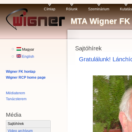
Címlap
Rólunk
Szeminárium
Kutatás
MTA Wigner FK R
Sajtóhírek
Magyar
English
Gratulálunk! Lánchíd
Wigner FK honlap
Wigner RCP home page
Médiaterem
Tanácsterem
Média
Sajtóhírek
Video archívum