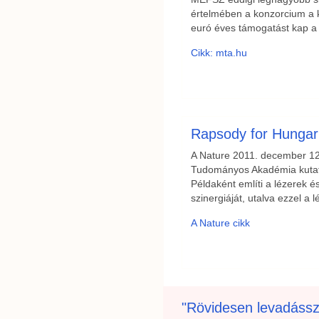
értelmében a konzorcium a 
euró éves támogatást kap a
Cikk: mta.hu
Rapsody for Hungar
A Nature 2011. december 1
Tudományos Akadémia kutatói
Példaként említi a lézerek é
szinergiáját, utalva ezzel a 
A Nature cikk
"Rövidesen levadássz