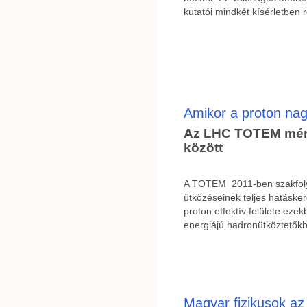
kutatói mindkét kísérletben 
Amikor a proton nag
Az LHC TOTEM méré
között
A TOTEM 2011-ben szakfoly
ütközéseinek teljes hatáske
proton effektív felülete eze
energiájú hadronütköztetőkb
Magyar fizikusok az 