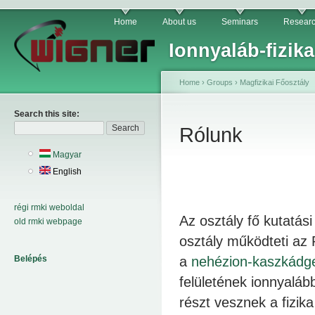
Home
About us
Seminars
Resear
Ionnyaláb-fizika
Home
›
Groups
›
Magfizikai Főosztály
Search this site:
Rólunk
Magyar
English
régi rmki weboldal
Az osztály fő kutatási
old rmki webpage
osztály működteti az 
Belépés
a
nehézion-kaszkádge
felületének ionnyaláb
részt vesznek a fizi