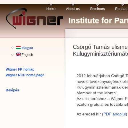
Home
About us
Seminars
Resear
Institute for P
Csörgő Tamás elisme
Magyar
Külügyminisztériumát
English
Wigner FK honlap
Wigner RCP home page
2012 februárjában Csörgő T
nevelő tevékenységének eli
Külügyminisztériumának kiem
Belépés
Member of the Month".
Az elismeréshez a Wigner Fi
ezúton gratulál és további s
Az eredeti hír (
PDF angolul
)