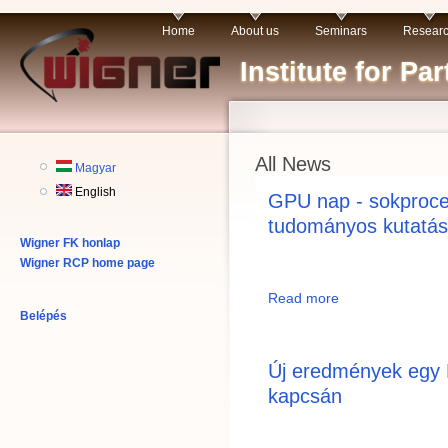
Home
About us
Seminars
Resear
Institute for P
All News
Magyar
English
GPU nap - sokproc
tudományos kutatá
Wigner FK honlap
Wigner RCP home page
Read more
Belépés
Új eredmények egy M
kapcsán