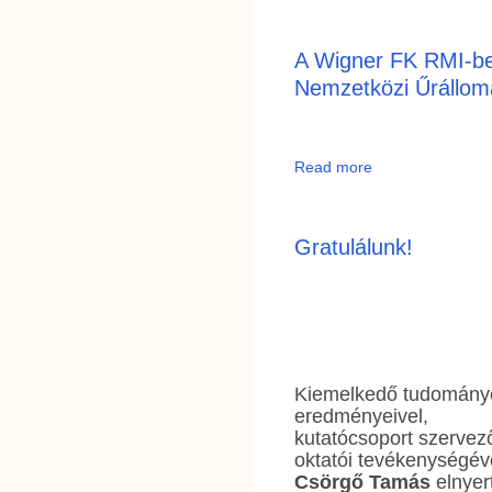
A Wigner FK RMI-be
Nemzetközi Űrállo
Read more
Gratulálunk!
Kiemelkedő tudomány
eredményeivel,
kutatócsoport szervez
oktatói tevékenységév
Csörgő Tamás
elnyer