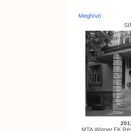
Meghívó
SI
201
MTA Wigner FK Rész