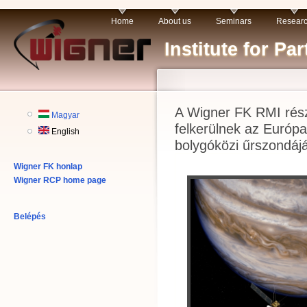
Home
About us
Seminars
Resear
Institute for P
A Wigner FK RMI rész
Magyar
felkerülnek az Európ
English
bolygóközi űrszondáj
Wigner FK honlap
Wigner RCP home page
Belépés