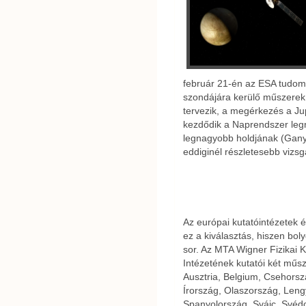
február 21-én az ESA tudom
szondájára kerülő műszerek k
tervezik, a megérkezés a Ju
kezdődik a Naprendszer le
legnagyobb holdjának (Gany
eddiginél részletesebb vizsg
Az európai kutatóintézetek
ez a kiválasztás, hiszen bol
sor. Az MTA Wigner Fizikai 
Intézetének kutatói két műsz
Ausztria, Belgium, Csehorsz
Írország, Olaszország, Len
Spanyolország, Svájc, Svédo