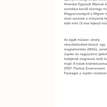
Amerikai Egyesült Államok és
szondára kerülő tizenegy műs
Magyarországról a Wigner in
részt vesznek a műszerek fej
több mint 15 éve fejleszt mű
Az egyik műszer, amely
részvételünkkel készül, egy
magnetométer (MAG), amel
Jupiter és nagyszámú (jelen
holdjának mágneses terét ku
majd. A másik kísérletcsom
(PEP: Particle Environment
Package) a Jupiter rendszer 