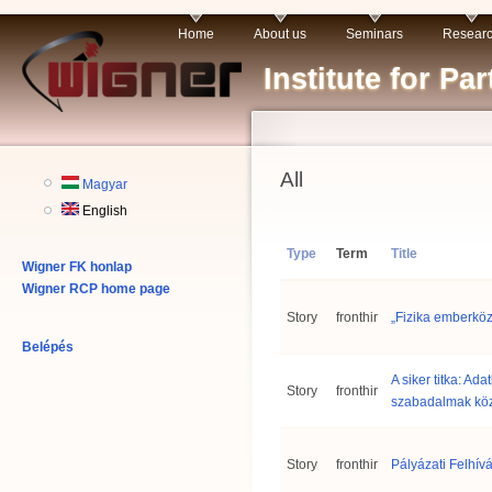
Home
About us
Seminars
Resear
Institute for P
All
Magyar
English
Type
Term
Title
Wigner FK honlap
Wigner RCP home page
Story
fronthir
„Fizika emberkö
Belépés
A siker titka: Ad
Story
fronthir
szabadalmak köz
Story
fronthir
Pályázati Felhív