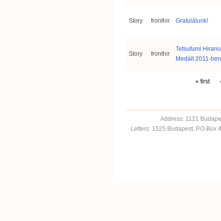
Story
fronthir
Gratulálunk!
Tetsufumi Hirano
Story
fronthir
Medált 2011-ben
« first
Address: 1121 Budapes
Letters: 1525 Budapest, P.O.Box 