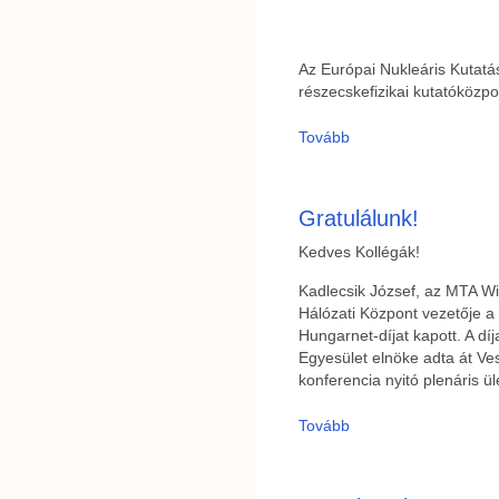
Az Európai Nukleáris Kutatá
részecskefizikai kutatóközp
Tovább
Gratulálunk!
Kedves Kollégák!
Kadlecsik József, az MTA W
Hálózati Központ vezetője a 
Hungarnet-díjat kapott. A dí
Egyesület elnöke adta át V
konferencia nyitó plenáris ü
Tovább