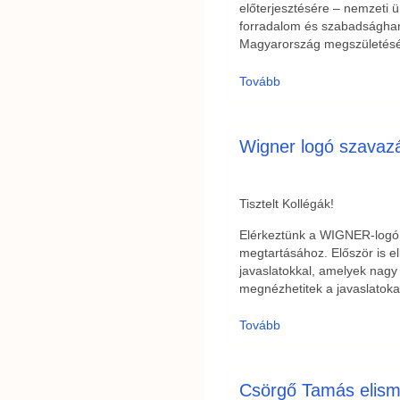
előterjesztésére – nemzeti
forradalom és szabadsághar
Magyarország megszületésé
Tovább
Wigner logó szavaz
Tisztelt Kollégák!
Elérkeztünk a WIGNER-logó
megtartásához. Először is e
javaslatokkal, amelyek nag
megnézhetitek a javaslatok
Tovább
Csörgő Tamás elis