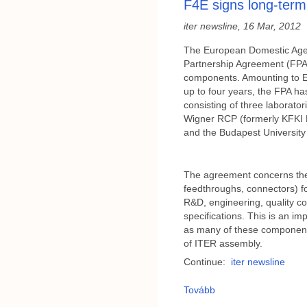
F4E signs long-term 
iter newsline, 16 Mar, 2012
The European Domestic Agen
Partnership Agreement (FPA)
components. Amounting to EU
up to four years, the FPA h
consisting of three laborato
Wigner RCP (formerly KFKI 
and the Budapest Universit
The agreement concerns the i
feedthroughs, connectors) f
R&D, engineering, quality co
specifications. This is an imp
as many of these components 
of ITER assembly.
Continue:
iter newsline
Tovább