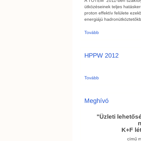
A TOTEM 2011-ben szakfoly
ütközéseinek teljes hatáske
proton effektív felülete eze
energiájú hadronütköztetőkb
Tovább
HPPW 2012
Tovább
Meghívó
"Üzleti lehető
n
K+F lé
című m