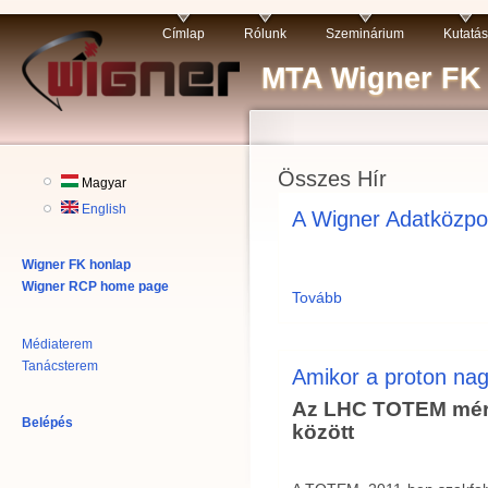
Címlap
Rólunk
Szeminárium
Kutatás
MTA Wigner FK R
Összes Hír
Magyar
English
A Wigner Adatközpo
Wigner FK honlap
Wigner RCP home page
Tovább
Médiaterem
Tanácsterem
Amikor a proton nag
Az LHC TOTEM méré
Belépés
között