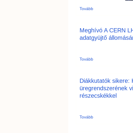
Tovább
Meghívó A CERN LHC
adatgyüjtő állomás
Tovább
Diákkutatók sikere: 
üregrendszerének v
részecskékkel
Tovább