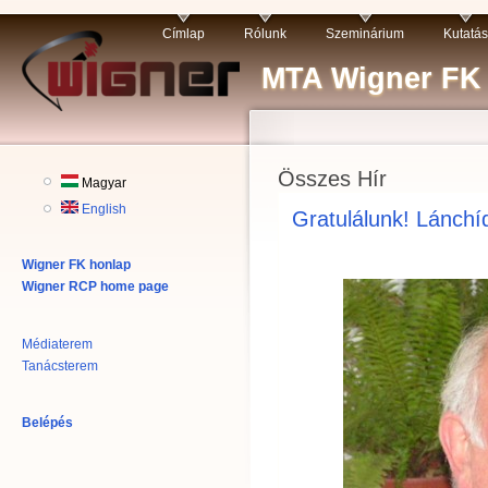
Címlap
Rólunk
Szeminárium
Kutatás
MTA Wigner FK R
Összes Hír
Magyar
English
Gratulálunk! Lánchíd
Wigner FK honlap
Wigner RCP home page
Médiaterem
Tanácsterem
Belépés