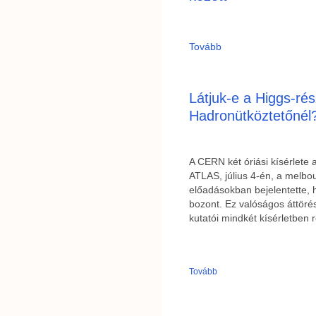
Tovább
Látjuk-e a Higgs-ré
Hadronütköztetőnél
A CERN két óriási kísérlete
ATLAS, július 4-én, a melbou
előadásokban bejelentette, 
bozont. Ez valóságos áttöré
kutatói mindkét kísérletben 
Tovább