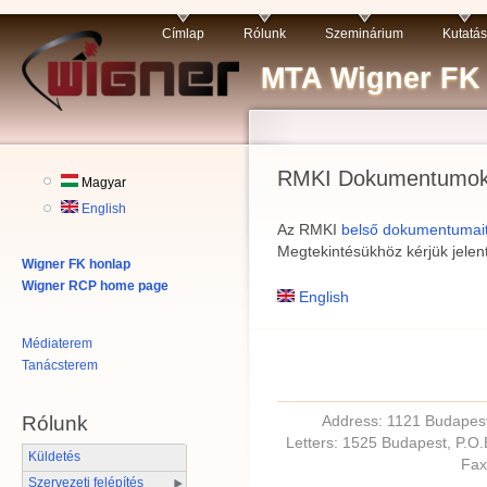
Címlap
Rólunk
Szeminárium
Kutatás
MTA Wigner FK R
RMKI Dokumentumo
Magyar
English
Az RMKI
belső dokumentumai
Megtekintésükhöz kérjük jelen
Wigner FK honlap
Wigner RCP home page
English
Médiaterem
Tanácsterem
Address: 1121 Budapest,
Rólunk
Letters: 1525 Budapest, P.O
Küldetés
Fax
Szervezeti felépítés