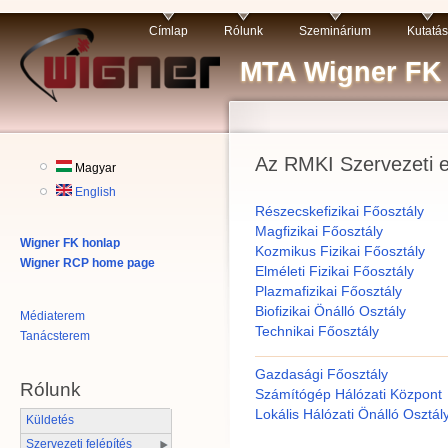
Címlap
Rólunk
Szeminárium
Kutatás
MTA Wigner FK R
Az RMKI Szervezeti 
Magyar
English
Részecskefizikai Főosztály
Magfizikai Főosztály
Wigner FK honlap
Kozmikus Fizikai Főosztály
Wigner RCP home page
Elméleti Fizikai Főosztály
Plazmafizikai Főosztály
Biofizikai Önálló Osztály
Médiaterem
Technikai Főosztály
Tanácsterem
Gazdasági Főosztály
Rólunk
Számítógép Hálózati Központ
Lokális Hálózati Önálló Osztál
Küldetés
Szervezeti felépítés