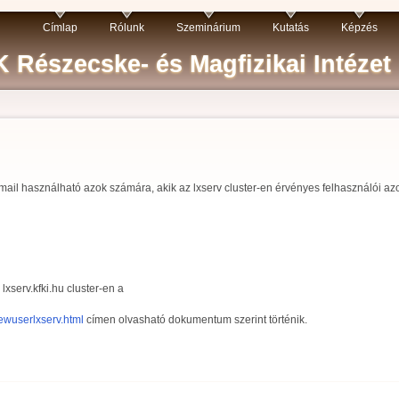
Címlap
Rólunk
Szeminárium
Kutatás
Képzés
 Részecske- és Magfizikai Intézet
mail használható azok számára, akik az lxserv cluster-en érvényes felhasználói azo
lxserv.kfki.hu cluster-en a
newuserlxserv.html
címen olvasható dokumentum szerint történik.