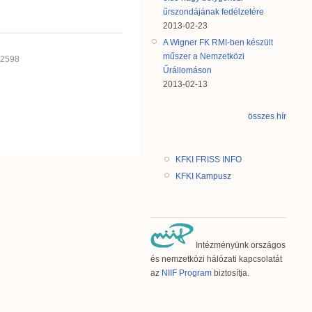
űrszondájának fedélzetére
2013-02-23
A Wigner FK RMI-ben készült
műszer a Nemzetközi
22598
Űrállomáson
2013-02-13
összes hír
KFKI FRISS INFO
KFKI Kampusz
Intézményünk országos
és nemzetközi hálózati kapcsolatát
az
NIIF Program
biztosítja.