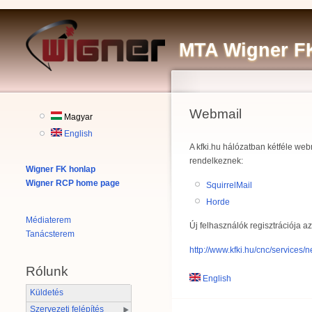
MTA Wigner FK
Webmail
Magyar
English
A kfki.hu hálózatban kétféle web
rendelkeznek:
Wigner FK honlap
Wigner RCP home page
SquirrelMail
Horde
Médiaterem
Új felhasználók regisztrációja az 
Tanácsterem
http://www.kfki.hu/cnc/services/
Rólunk
English
Küldetés
Szervezeti felépítés