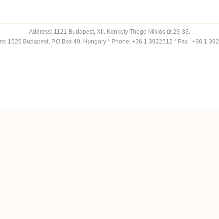
Address: 1121 Budapest, XII. Konkoly Thege Miklós út 29-33.
ers: 1525 Budapest, P.O.Box 49, Hungary * Phone: +36 1 3922512 * Fax : +36 1 39