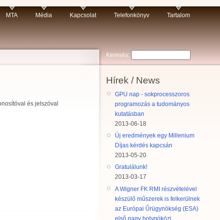
MTA
Média
Kapcsolat
Telefonkönyv
Tartalom
Keresés:
Hírek / News
GPU nap - sokprocesszoros
nosítóval és jelszóval
programozás a tudományos
kutatásban
2013-06-18
Új eredmények egy Millenium
Díjas kérdés kapcsán
2013-05-20
Gratulálunk!
2013-03-17
A Wigner FK RMI részvételével
készülő műszerek is felkerülnek
az Európai Űrügynökség (ESA)
első nagy bolygóközi