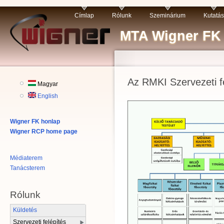
Címlap
Rólunk
Szeminárium
Kutatás
MTA Wigner FK R
Az RMKI Szervezeti f
Magyar
English
Wigner FK honlap
Wigner RCP home page
Médiaterem
Tanácsterem
Rólunk
Küldetés
Szervezeti felépítés